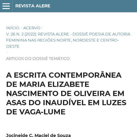
REVISTA ALERE
INÍCIO
/
ACERVO
/
V. 26 N. 2 (2022): REVISTA ALERE - DOSSIÊ POESIA DE AUTORIA
FEMININA NAS REGIÕES NORTE, NORDESTE E CENTRO-
OESTE
/
ARTIGOS DO DOSSIÊ TEMÁTICO
A ESCRITA CONTEMPORÂNEA
DE MARIA ELIZABETE
NASCIMENTO DE OLIVEIRA EM
ASAS DO INAUDÍVEL EM LUZES
DE VAGA-LUME
Jocineide C. Maciel de Souza