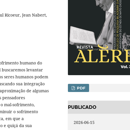
l Ricoeur, Jean Nabert,
 sofrimento humano do
al buscaremos levantar
s os seres humanos podem
buscando sua integração
PDF
da aproximação de algumas
is pensadores
 mal-sofrimento,
PUBLICADO
minuir o sofrimento
ca, em que a
2026-06-15
o e quiçá da sua