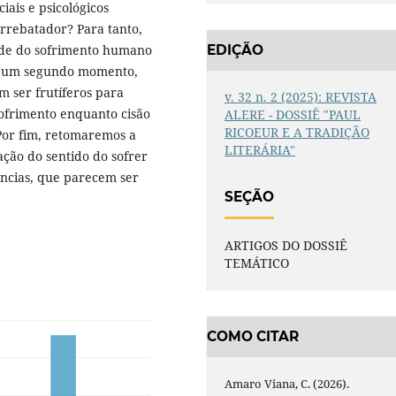
iais e psicológicos
rrebatador? Para tanto,
ade do sofrimento humano
EDIÇÃO
. Num segundo momento,
m ser frutíferos para
v. 32 n. 2 (2025): REVISTA
sofrimento enquanto cisão
ALERE - DOSSIÊ "PAUL
RICOEUR E A TRADIÇÃO
 Por fim, retomaremos a
LITERÁRIA"
cação do sentido do sofrer
âncias, que parecem ser
SEÇÃO
ARTIGOS DO DOSSIÊ
TEMÁTICO
COMO CITAR
Amaro Viana, C. (2026).