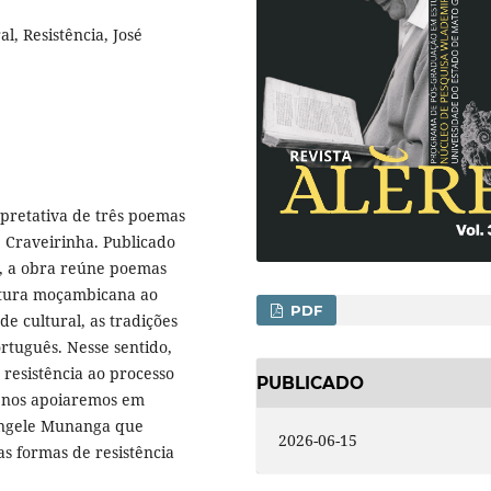
l, Resistência, José
rpretativa de três poemas
 Craveirinha. Publicado
, a obra reúne poemas
ltura moçambicana ao
PDF
de cultural, as tradições
ortuguês. Nesse sentido,
 resistência ao processo
PUBLICADO
o, nos apoiaremos em
engele Munanga que
2026-06-15
s formas de resistência