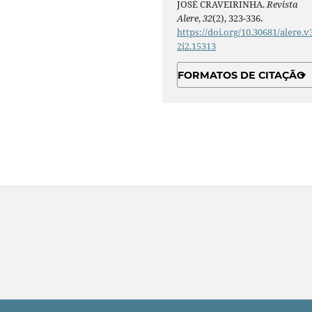
JOSÉ CRAVEIRINHA.
Revista
Alere
,
32
(2), 323-336.
https://doi.org/10.30681/alere.v
2i2.15313
FORMATOS DE CITAÇÃO