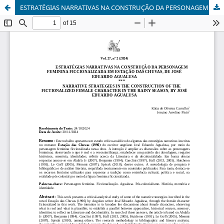
ESTRATÉGIAS NARRATIVAS NA CONSTRUÇÃO DA PERSONAGEM FEMININA FICCIONALIZADA EM ESTAÇÃO DAS CHUVAS, DE JOSÉ EDUARDO AGUALUSA/NARRATIVE STRATEGIES IN THE CONSTRUCTION OF THE FICTIONALIZED FEMALE CHARACTER IN ESTAÇÃO DAS CHUVAS, BY JOSÉ EDUARDO AGUALUSA