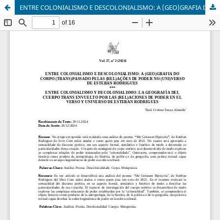
ENTRE COLONIALISMO E DESCOLONIALISMO: A (GEO)GRAFIA DO CORPO (TRANS)PASSADO PELAS (REL)AÇÕES DE PODER NO (UNI)VERSO DE ESTEBAN RODRIGUES/ENTRE COLONIALISMO Y DECOLONIALISMO: LA GEOGRAFÍA DEL CUERPO TRANS ENVUELTO POR LAS (REL)ACIONES DE PODER EN EL VERSO Y UNIVERSO DE ESTEBAN RODRIGUES