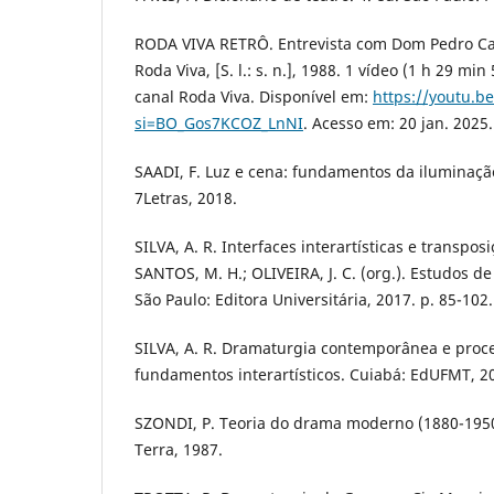
RODA VIVA RETRÔ. Entrevista com Dom Pedro Ca
Roda Viva, [S. l.: s. n.], 1988. 1 vídeo (1 h 29 mi
canal Roda Viva. Disponível em:
https://youtu.b
si=BO_Gos7KCOZ_LnNI
. Acesso em: 20 jan. 2025.
SAADI, F. Luz e cena: fundamentos da iluminação 
7Letras, 2018.
SILVA, A. R. Interfaces interartísticas e transpos
SANTOS, M. H.; OLIVEIRA, J. C. (org.). Estudos de 
São Paulo: Editora Universitária, 2017. p. 85-102.
SILVA, A. R. Dramaturgia contemporânea e proce
fundamentos interartísticos. Cuiabá: EdUFMT, 2
SZONDI, P. Teoria do drama moderno (1880-1950)
Terra, 1987.