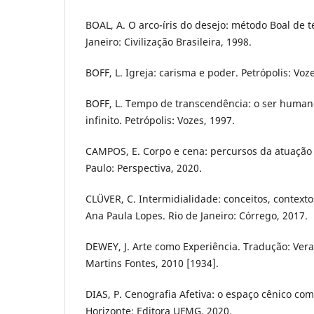
BOAL, A. O arco-íris do desejo: método Boal de te
Janeiro: Civilização Brasileira, 1998.
BOFF, L. Igreja: carisma e poder. Petrópolis: Voz
BOFF, L. Tempo de transcendência: o ser huma
infinito. Petrópolis: Vozes, 1997.
CAMPOS, E. Corpo e cena: percursos da atuaçã
Paulo: Perspectiva, 2020.
CLÜVER, C. Intermidialidade: conceitos, contexto
Ana Paula Lopes. Rio de Janeiro: Córrego, 2017.
DEWEY, J. Arte como Experiência. Tradução: Vera 
Martins Fontes, 2010 [1934].
DIAS, P. Cenografia Afetiva: o espaço cênico como
Horizonte: Editora UFMG, 2020.