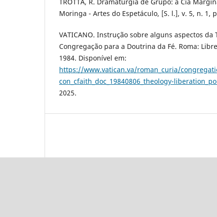
TROTTA, R. Dramaturgia de Grupo: a Cia Margin
Moringa - Artes do Espetáculo, [S. l.], v. 5, n. 1, 
VATICANO. Instrução sobre alguns aspectos da T
Congregação para a Doutrina da Fé. Roma: Librer
1984. Disponível em:
https://www.vatican.va/roman_curia/congregati
con_cfaith_doc_19840806_theology-liberation_po
2025.