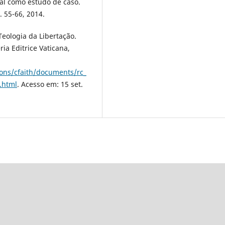
al como estudo de caso.
p. 55-66, 2014.
eologia da Libertação.
ia Editrice Vaticana,
ons/cfaith/documents/rc_
.html
. Acesso em: 15 set.