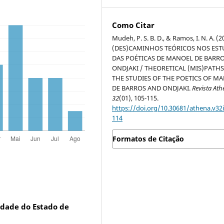
Como Citar
Mudeh, P. S. B. D., & Ramos, I. N. A. (2
(DES)CAMINHOS TEÓRICOS NOS ES
DAS POÉTICAS DE MANOEL DE BARRO
ONDJAKI / THEORETICAL (MIS)PATHS
THE STUDIES OF THE POETICS OF M
DE BARROS AND ONDJAKI.
Revista At
32
(01), 105-115.
https://doi.org/10.30681/athena.v32i
114
Formatos de Citação
idade do Estado de