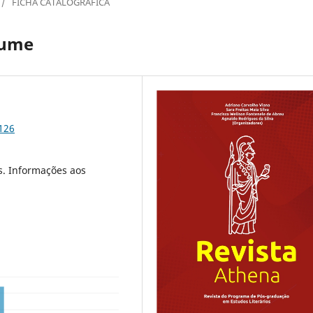
/
FICHA CATALOGRÁFICA
lume
126
es. Informações aos