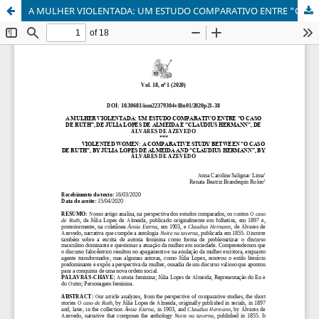
A MULHER VIOLENTADA: UM ESTUDO COMPARATIVO ENTRE “O CASO DE RUTH”, DE JÚLIA LOPES DE ALMEIDA E “CLAUDIUS HERMANN”, DE ÁLVARES DE AZEVEDO / VIOLENTED WOMEN: A COMPARATIVE STUDY BETWEEN “O CASO DE RUTH”, BY JÚLIA LOPES DE ALMEIDA AND “CLAUDIUS HERMANN”, BY