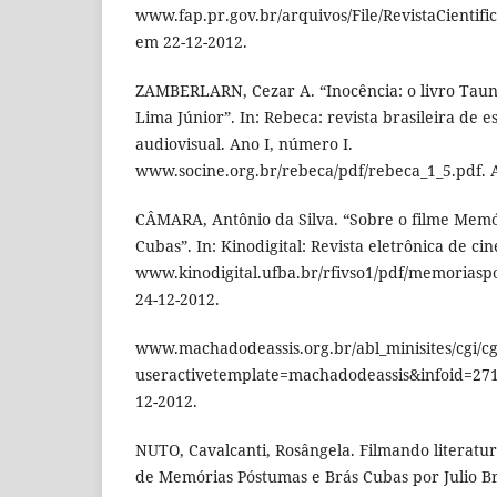
www.fap.pr.gov.br/arquivos/File/RevistaCientific
em 22-12-2012.
ZAMBERLARN, Cezar A. “Inocência: o livro Taun
Lima Júnior”. In: Rebeca: revista brasileira de 
audiovisual. Ano I, número I.
www.socine.org.br/rebeca/pdf/rebeca_1_5.pdf. 
CÂMARA, Antônio da Silva. “Sobre o filme Memó
Cubas”. In: Kinodigital: Revista eletrônica de ci
www.kinodigital.ufba.br/rfivso1/pdf/memoriasp
24-12-2012.
www.machadodeassis.org.br/abl_minisites/cgi/cg
useractivetemplate=machadodeassis&infoid=271
12-2012.
NUTO, Cavalcanti, Rosângela. Filmando literatur
de Memórias Póstumas e Brás Cubas por Julio Br