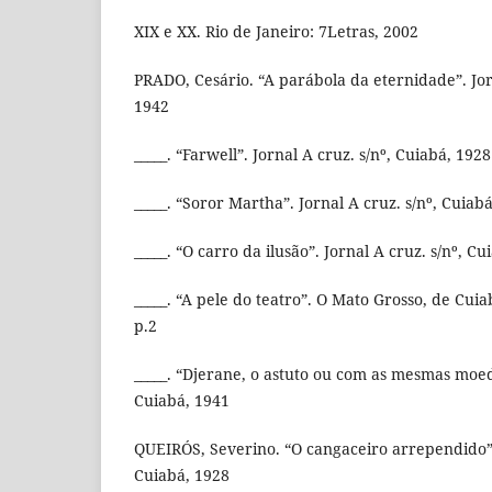
XIX e XX. Rio de Janeiro: 7Letras, 2002
PRADO, Cesário. “A parábola da eternidade”. Jorn
1942
_____. “Farwell”. Jornal A cruz. s/nº, Cuiabá, 1928
_____. “Soror Martha”. Jornal A cruz. s/nº, Cuiab
_____. “O carro da ilusão”. Jornal A cruz. s/nº, C
_____. “A pele do teatro”. O Mato Grosso, de Cuia
p.2
_____. “Djerane, o astuto ou com as mesmas moeda
Cuiabá, 1941
QUEIRÓS, Severino. “O cangaceiro arrependido”. 
Cuiabá, 1928