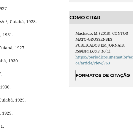
1927
COMO CITAR
 s/nº, Cuiabá, 1928.
Machado, M. (2015). CONTOS
á, 1931.
MATO-GROSSENSES
PUBLICADOS EM JORNAIS.
 Cuiabá, 1927.
Revista ECOS
,
10
(1).
https://periodicos.unemat.br/ec
abá, 1930.
os/article/view/763
7.
FORMATOS DE CITAÇÃO
 1930.
 Cuiabá, 1929.
, 1929.
31.