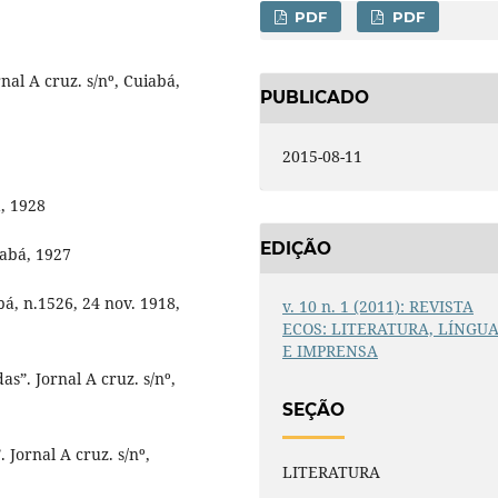
PDF
PDF
al A cruz. s/nº, Cuiabá,
PUBLICADO
2015-08-11
á, 1928
EDIÇÃO
uiabá, 1927
bá, n.1526, 24 nov. 1918,
v. 10 n. 1 (2011): REVISTA
ECOS: LITERATURA, LÍNGU
E IMPRENSA
s”. Jornal A cruz. s/nº,
SEÇÃO
Jornal A cruz. s/nº,
LITERATURA