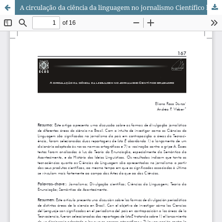
A circulação da ciência da linguagem no jornalismo Científico brasileiro