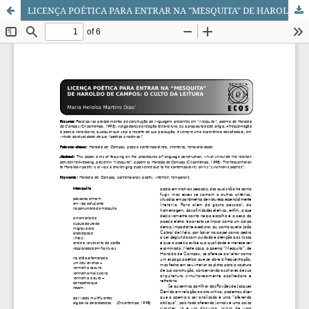
LICENÇA POÉTICA PARA ENTRAR NA "MESQUITA" DE HAROLDO DE CAMPOS: O CULTO DA LEITURA