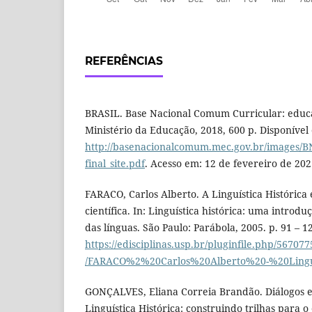
REFERÊNCIAS
BRASIL. Base Nacional Comum Curricular: educaç
Ministério da Educação, 2018, 600 p. Disponível
http://basenacionalcomum.mec.gov.br/images/
final_site.pdf
. Acesso em: 12 de fevereiro de 202
FARACO, Carlos Alberto. A Linguística Histórica 
científica. In: Linguística histórica: uma introdu
das línguas. São Paulo: Parábola, 2005. p. 91 – 1
https://edisciplinas.usp.br/pluginfile.php/5670
/FARACO%2%20Carlos%20Alberto%20-%20Linguí
GONÇALVES, Eliana Correia Brandão. Diálogos ent
Linguística Histórica: construindo trilhas para o