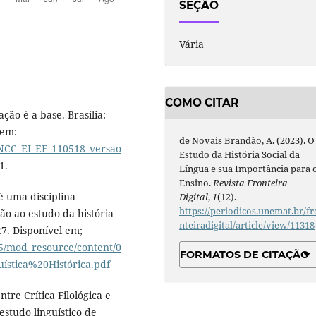
SEÇÃO
Vária
COMO CITAR
ão é a base. Brasília:
 em:
de Novais Brandão, A. (2023). O
BNCC_EI_EF_110518_versao
Estudo da História Social da
1.
Língua e sua Importância para 
Ensino.
Revista Fronteira
é uma disciplina
Digital
,
1
(12).
https://periodicos.unemat.br/fr
ção ao estudo da história
nteiradigital/article/view/11318
27. Disponível em;
775/mod_resource/content/0
FORMATOS DE CITAÇÃO
stica%20Histórica.pdf
re Crítica Filológica e
 estudo linguístico de