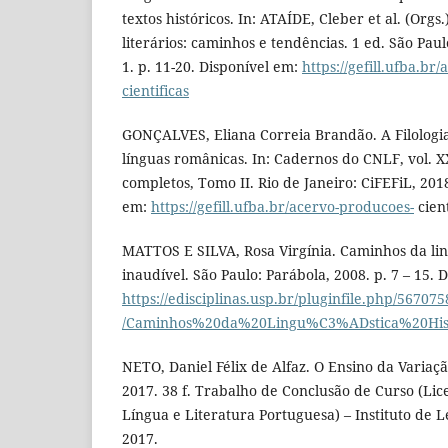
textos históricos. In: ATAÍDE, Cleber et al. (Orgs.
literários: caminhos e tendências. 1 ed. São Paul
1. p. 11-20. Disponível em:
https://gefill.ufba.br
cientificas
GONÇALVES, Eliana Correia Brandão. A Filologia 
línguas românicas. In: Cadernos do CNLF, vol. XX
completos, Tomo II. Rio de Janeiro: CiFEFiL, 2018
em:
https://gefill.ufba.br/acervo-producoes-
cient
MATTOS E SILVA, Rosa Virgínia. Caminhos da lingu
inaudível. São Paulo: Parábola, 2008. p. 7 – 15. 
https://edisciplinas.usp.br/pluginfile.php/5670
/Caminhos%20da%20Lingu%C3%ADstica%20His
NETO, Daniel Félix de Alfaz. O Ensino da Variaçã
2017. 38 f. Trabalho de Conclusão de Curso (Lic
Língua e Literatura Portuguesa) – Instituto de Le
2017.