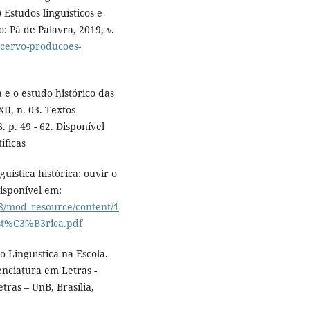
) Estudos linguísticos e
o: Pá de Palavra, 2019, v.
/acervo-producoes-
e o estudo histórico das
II, n. 03. Textos
. p. 49 - 62. Disponível
ificas
ística histórica: ouvir o
Disponível em:
758/mod_resource/content/1
t%C3%B3rica.pdf
o Linguística na Escola.
enciatura em Letras -
tras – UnB, Brasília,