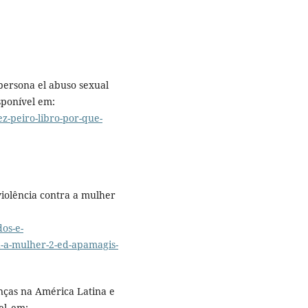
persona el abuso sexual
sponível em:
ez-peiro-libro-por-que-
olência contra a mulher
dos-e-
a-a-mulher-2-ed-apamagis-
ças na América Latina e
el_em: