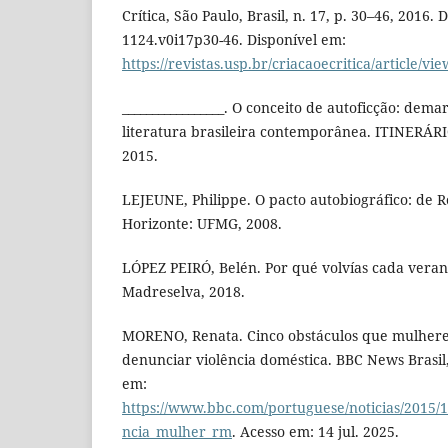
Crítica, São Paulo, Brasil, n. 17, p. 30–46, 2016. 
1124.v0i17p30-46. Disponível em:
https://revistas.usp.br/criacaoecritica/article/vi
_________________. O conceito de autoficção: dema
literatura brasileira contemporânea. ITINERÁRI
2015.
LEJEUNE, Philippe. O pacto autobiográfico: de R
Horizonte: UFMG, 2008.
LÓPEZ PEIRÓ, Belén. Por qué volvías cada veran
Madreselva, 2018.
MORENO, Renata. Cinco obstáculos que mulher
denunciar violência doméstica. BBC News Brasil,
em:
https://www.bbc.com/portuguese/noticias/2015/1
ncia_mulher_rm
. Acesso em: 14 jul. 2025.