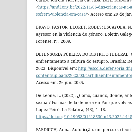
<
https://andi.org.br/2022/11/66-das-criancas-na-
sofrem-violencia-em-casa/
> Acesso em: 29 de jan
BRAVO, PASTOR; LLORET, RODES; ESCAYOLA, NAV
agresor en la violencia de género. Boletín Gale
Forense. nº, 2009.
DEFENSORIA PÚBLICA DO DISTRITO FEDERAL. C
enfrentamento à cultura do estupro. Brasília: D
2023. Disponível em:
http://escola.defensoria.df
content/uploads/2023/03/cartilhaenfrentamento
Acesso em: 26 jun. 2025.
De Leone, L. (2022). ¿Cómo, cuándo, dónde, ant
sexual? Formas de la demora en Por qué volvías
López Peiró. La Palabra, (43), 1–16.
https://doi.org/10.19053/01218530.n43.2022.144
FAEDRICH, Anna. Autoficção: um percurso teóric