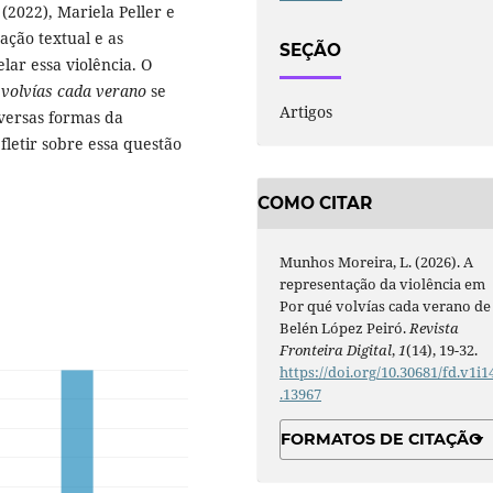
(2022), Mariela Peller e
ação textual e as
SEÇÃO
lar essa violência. O
 volvías cada verano
se
Artigos
versas formas da
fletir sobre essa questão
COMO CITAR
Munhos Moreira, L. (2026). A
representação da violência em
Por qué volvías cada verano de
Belén López Peiró.
Revista
Fronteira Digital
,
1
(14), 19-32.
https://doi.org/10.30681/fd.v1i1
.13967
FORMATOS DE CITAÇÃO