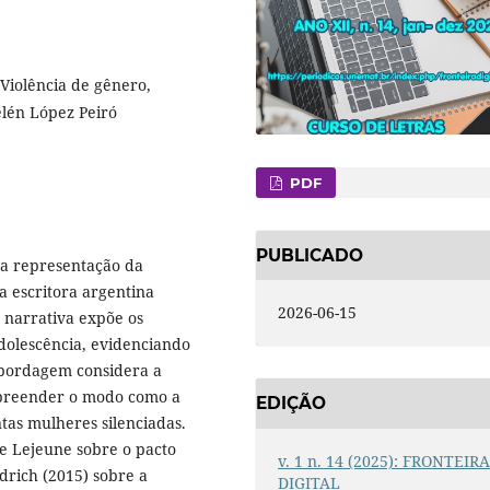
Violência de gênero,
elén López Peiró
PDF
PUBLICADO
 a representação da
da escritora argentina
2026-06-15
 narrativa expõe os
adolescência, evidenciando
 abordagem considera a
mpreender o modo como a
EDIÇÃO
ntas mulheres silenciadas.
ppe Lejeune sobre o pacto
v. 1 n. 14 (2025): FRONTEIR
drich (2015) sobre a
DIGITAL