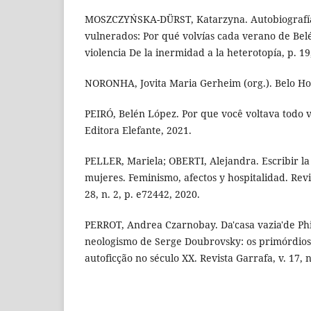
MOSZCZYŃSKA-DÜRST, Katarzyna. Autobiografía
vulnerados: Por qué volvías cada verano de Bel
violencia De la inermidad a la heterotopía, p. 19
NORONHA, Jovita Maria Gerheim (org.). Belo Ho
PEIRÓ, Belén López. Por que você voltava todo v
Editora Elefante, 2021.
PELLER, Mariela; OBERTI, Alejandra. Escribir la 
mujeres. Feminismo, afectos y hospitalidad. Revi
28, n. 2, p. e72442, 2020.
PERROT, Andrea Czarnobay. Da'casa vazia'de Ph
neologismo de Serge Doubrovsky: os primórdios
autoficção no século XX. Revista Garrafa, v. 17, n