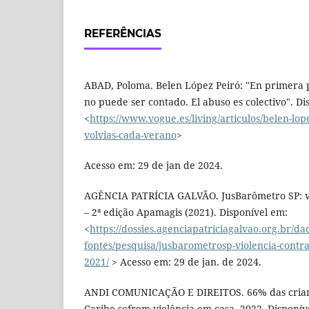
REFERÊNCIAS
ABAD, Poloma. Belen López Peiró: "En primera 
no puede ser contado. El abuso es colectivo". Di
<
https://www.vogue.es/living/articulos/belen-lop
volvias-cada-verano
>
Acesso em: 29 de jan de 2024.
AGÊNCIA PATRÍCIA GALVÃO. JusBarômetro SP: vi
– 2ª edição Apamagis (2021). Disponível em:
<
https://dossies.agenciapatriciagalvao.org.br/da
fontes/pesquisa/jusbarometrosp-violencia-contr
2021/
> Acesso em: 29 de jan. de 2024.
ANDI COMUNICAÇÃO E DIREITOS. 66% das crian
Caribe sofrem violência em casa. 2022. Disponív