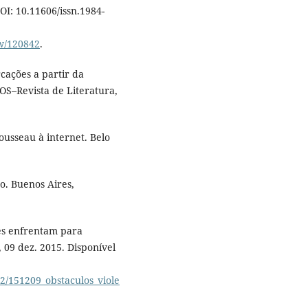
DOI: 10.11606/issn.1984-
ew/120842
.
rcações a partir da
OS–Revista de Literatura,
ousseau à internet. Belo
o. Buenos Aires,
es enfrentam para
 09 dez. 2015. Disponível
2/151209_obstaculos_viole