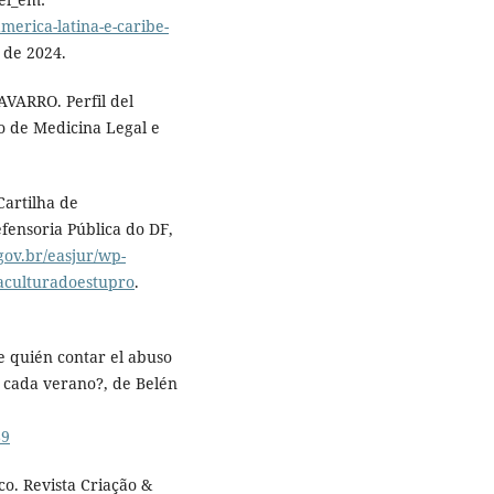
america-latina-e-caribe-
 de 2024.
ARRO. Perfil del
go de Medicina Legal e
artilha de
efensoria Pública do DF,
.gov.br/easjur/wp-
aculturadoestupro
.
e quién contar el abuso
 cada verano?, de Belén
89
o. Revista Criação &