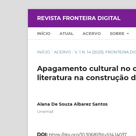
REVISTA FRONTEIRA DIGITAL
INÍCIO
ATUAL
ACERVO
SOBRE
INÍCIO
/
ACERVO
/
V. 1 N. 14 (2025): FRONTEIRA DI
Apagamento cultural no c
literatura na construção
Alana De Souza Albarez Santos
Unemat
DOI:
https://doi.org/10.30681/fd.v1i14.14037