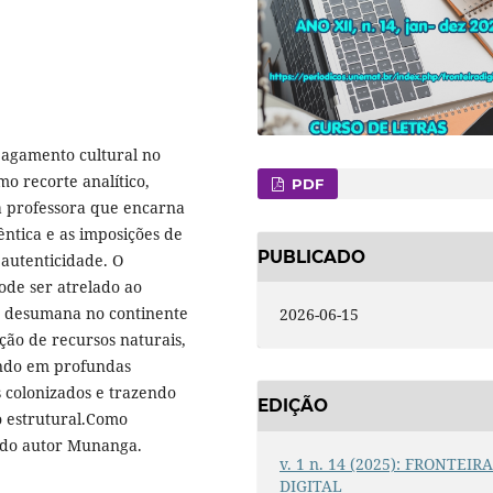
apagamento cultural no
mo recorte analítico,
PDF
a professora que encarna
êntica e as imposições de
PUBLICADO
 autenticidade. O
de ser atrelado ao
ra desumana no continente
2026-06-15
ção de recursos naturais,
ando em profundas
os colonizados e trazendo
EDIÇÃO
o estrutural.Como
o do autor Munanga.
v. 1 n. 14 (2025): FRONTEIR
DIGITAL