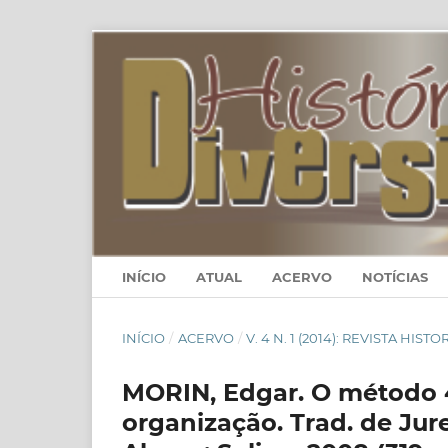
INÍCIO
ATUAL
ACERVO
NOTÍCIAS
INÍCIO
/
ACERVO
/
V. 4 N. 1 (2014): REVISTA HIS
MORIN, Edgar. O método 4:
organização. Trad. de Jur