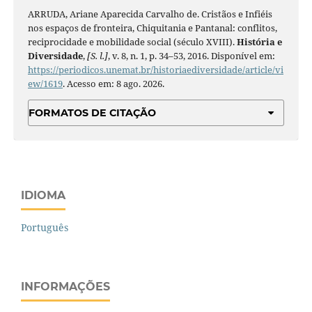
ARRUDA, Ariane Aparecida Carvalho de. Cristãos e Infiéis
nos espaços de fronteira, Chiquitania e Pantanal: conflitos,
reciprocidade e mobilidade social (século XVIII).
História e
Diversidade
,
[S. l.]
, v. 8, n. 1, p. 34–53, 2016. Disponível em:
https://periodicos.unemat.br/historiaediversidade/article/vi
ew/1619
. Acesso em: 8 ago. 2026.
FORMATOS DE CITAÇÃO
IDIOMA
Português
INFORMAÇÕES