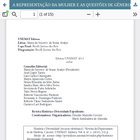
A REPRESENTAÇÃO DA MULHER E AS QUESTÕES DE GÊNERO DA TOPONÍMIA URBANA DE CAICÓ - RN