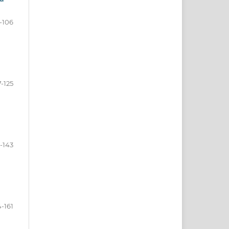
-106
7-125
-143
-161