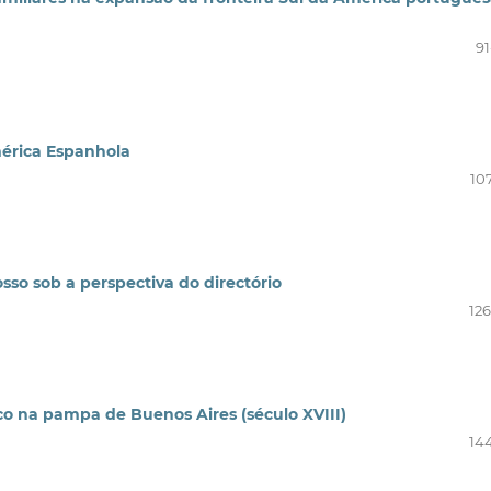
91
érica Espanhola
10
osso sob a perspectiva do directório
126
ico na pampa de Buenos Aires (século XVIII)
144