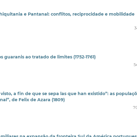
Chiquitania e Pantanal: conflitos, reciprocidade e mobilidade
3
s guaranis ao tratado de limites (1752-1761)
5
isto, a fin de que se sepa las que han existido”: as populaç
al”, de Felix de Azara (1809)
7
familiares na expansão da fronteira Sul da América portugue