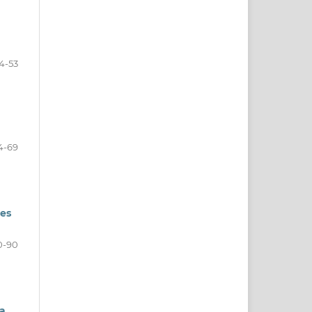
4-53
4-69
ões
0-90
sa