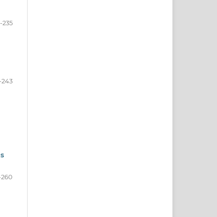
-235
-243
s
-260