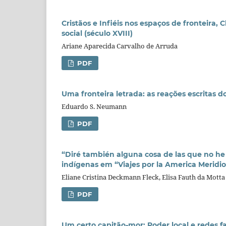
Cristãos e Infiéis nos espaços de fronteira, 
social (século XVIII)
Ariane Aparecida Carvalho de Arruda
PDF
Uma fronteira letrada: as reações escritas do
Eduardo S. Neumann
PDF
“Diré también alguna cosa de las que no he v
indígenas em “Viajes por la America Meridion
Eliane Cristina Deckmann Fleck, Elisa Fauth da Motta
PDF
Um certo capitão-mor: Poder local e redes 