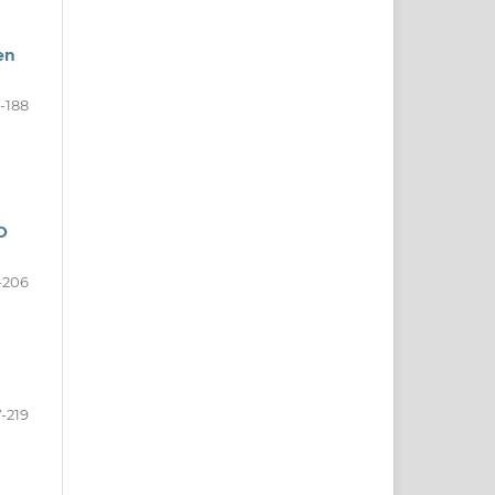
en
-188
O
-206
-219