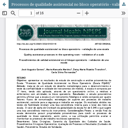
Processos de qualidade assistencial no bloco operatório - validação de uma escala/ Quality assistance processes in the operating room - validation of a scale/ Procedimientos de calidad asistencial en el bloque operatorio - validación de una escala