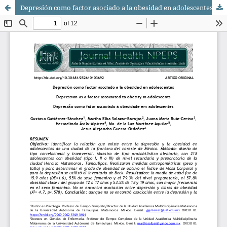
Depresión como factor asociado a la obesidad en adolescentes/ Depression as a factor associated to obesity in adolescents/ Depressão como fator associado à obesidade em adolescentes