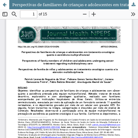
Perspectivas de familiares de crianças e adolescentes em tratamento oncológico quanto à assistência multiprofissional/ Perspectives of family members of children and adolescents undergoing cancer treatment regarding multidisciplinary care/ Perspectivas de familia de niños y adolescentes en tratamiento oncológico cuanto a la atención multidisciplinaria