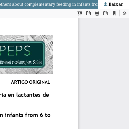
Baixar
Prácticas y actitudes de madres sobre alimentación complementaria en lactantes de 6 a 24 meses/ Practices and attitudes of mothers about complementary feeding in infants from 6 to 24 months/ Práticas e atitudes das mães sobre alimentação complementar em crianças de 6 a 24 meses