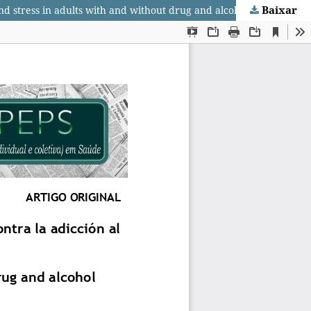
Baixar
Inteligencia emocional y estrés en adultos con y sin tratamiento contra la adicción al alcohol y drogas/ Emotional intelligence and stress in adults with and without drug and alcohol addiction treatment/ Inteligência emocional e estresse em adultos com e sem tratamento anti-drogas e álcool