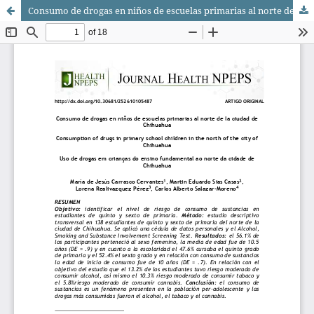
Consumo de drogas en niños de escuelas primarias al norte de la ciudad de Chihuahua/ Consumption of drugs in primary school children in the north of the city of Chihuahua/ Uso de drogas em crianças do ensino fundamental ao norte da cidade de Chihuahua