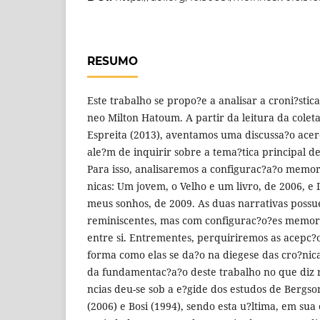
RESUMO
Este trabalho se propo?e a analisar a croni?sti
neo Milton Hatoum. A partir da leitura da colet
Espreita (2013), aventamos uma discussa?o acer
ale?m de inquirir sobre a tema?tica principal d
Para isso, analisaremos a configurac?a?o memori
nicas: Um jovem, o Velho e um livro, de 2006, 
meus sonhos, de 2009. As duas narrativas poss
reminiscentes, mas com configurac?o?es memori
entre si. Entrementes, perquiriremos as acepc?
forma como elas se da?o na diegese das cro?nic
da fundamentac?a?o deste trabalho no que diz r
ncias deu-se sob a e?gide dos estudos de Bergs
(2006) e Bosi (1994), sendo esta u?ltima, em su