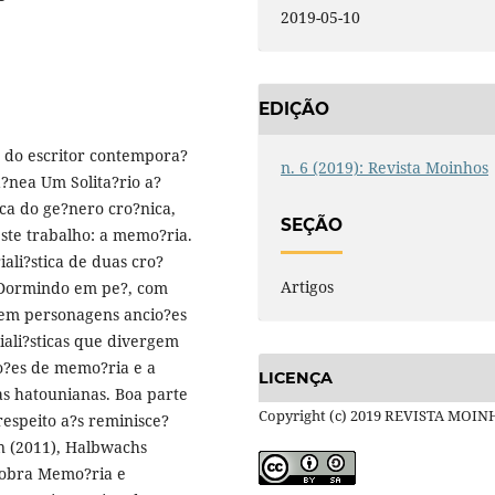
2019-05-10
EDIÇÃO
ca do escritor contempora?
n. 6 (2019): Revista Moinhos
a?nea Um Solita?rio a?
ca do ge?nero cro?nica,
SEÇÃO
este trabalho: a memo?ria.
ali?stica de duas cro?
Artigos
e Dormindo em pe?, com
uem personagens ancio?es
ali?sticas que divergem
o?es de memo?ria e a
LICENÇA
as hatounianas. Boa parte
Copyright (c) 2019 REVISTA MOI
espeito a?s reminisce?
on (2011), Halbwachs
a obra Memo?ria e