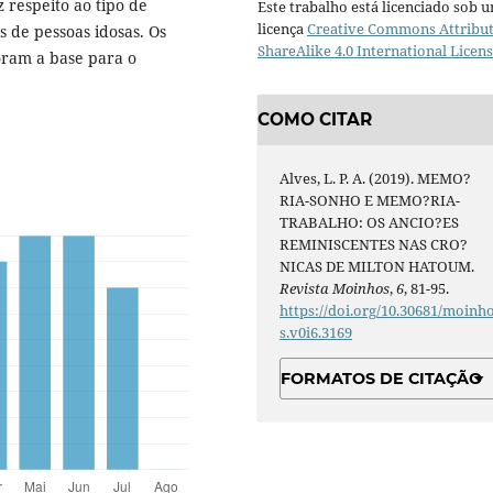
respeito ao tipo de
Este trabalho está licenciado sob 
licença
Creative Commons Attribut
 de pessoas idosas. Os
ShareAlike 4.0 International Licen
oram a base para o
COMO CITAR
Alves, L. P. A. (2019). MEMO?
RIA-SONHO E MEMO?RIA-
TRABALHO: OS ANCIO?ES
REMINISCENTES NAS CRO?
NICAS DE MILTON HATOUM.
Revista Moinhos
,
6
, 81-95.
https://doi.org/10.30681/moinh
s.v0i6.3169
FORMATOS DE CITAÇÃO