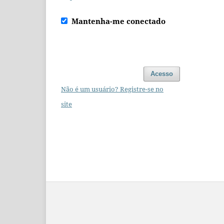
Mantenha-me conectado
Acesso
Não é um usuário? Registre-se no
site