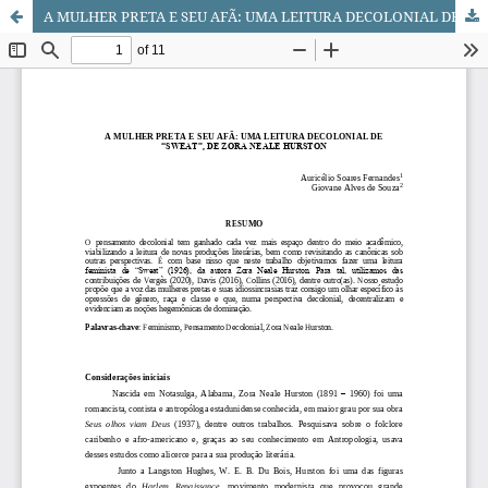
A MULHER PRETA E SEU AFÃ: UMA LEITURA DECOLONIAL DE “SWEAT”, DE ZORA NEALE HURSTON