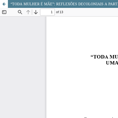
“TODA MULHER É MÃE”: REFLEXÕES DECOLONIAIS A PART