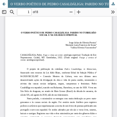
O VERBO POÉTICO DE PEDRO CASALDÁLIGA: PARIDO NO TURBILHÃO SOCIAL E NA SOLIDÃO ESPIRITUAL