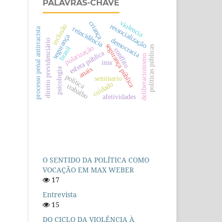
PALAVRAS-CHAVE
violencia
criança
ressocialização
inclusão
reincidência
processo penal antirracista
segurança
democracia
direito previdenciário
segurança pública
polarização
políticas públicas
brasil
conflito
esfera pública
deliberacionismo
inss
anais
psicologia
política
seminario
cuidado
trabalho
afetividades
O SENTIDO DA POLÍTICA COMO
VOCAÇÃO EM MAX WEBER
17
Entrevista
15
DO CICLO DA VIOLÊNCIA À