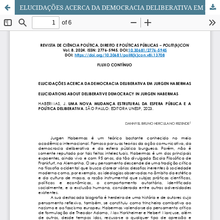
ELUCIDAÇÕES ACERCA DA DEMOCRACIA DELIBERATIVA EM JURGEN HABERMAS