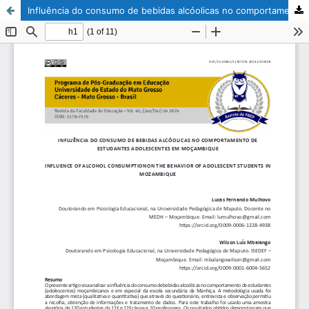
Influência do consumo de bebidas alcóolicas no comportamento de estudantes adolescentes em Moçambique