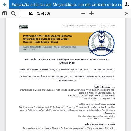
Educação artística em Moçambique: um elo perdido entre cultura e aprendizado