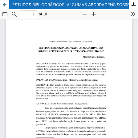
ESTUDOS BIBLIOGRÁFICOS: ALGUMAS ABORDAGENS SOBRE OS DIVERSOS PAPÉIS JUVENIS NA ATUALIDADE