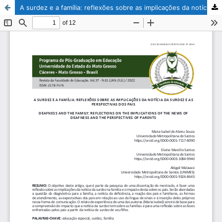
A surdez e a família: reflexões sobre as implicações da notícia da surdez e as perspectivas dos pais