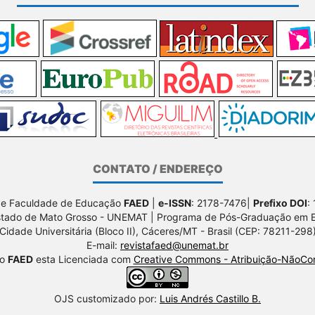
CONTATO / ENDEREÇO
de Faculdade de Educação
FAED
|
e-ISSN
: 2178-7476|
Prefixo DOI
:
stado de Mato Grosso - UNEMAT | Programa de Pós-Graduação em
Cidade Universitária (Bloco II), Cáceres/MT - Brasil (CEP: 78211-298
E-mail:
revistafaed@unemat.br
ão
FAED
esta Licenciada com
Creative Commons - Atribuição-NãoCom
OJS customizado por:
Luis Andrés Castillo B.