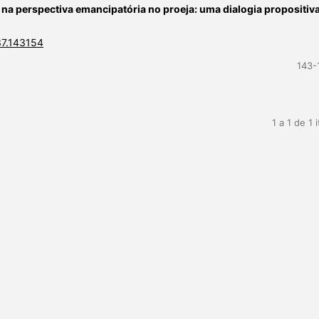
 perspectiva emancipatória no proeja: uma dialogia propositiv
37.143154
143-
1 a 1 de 1 