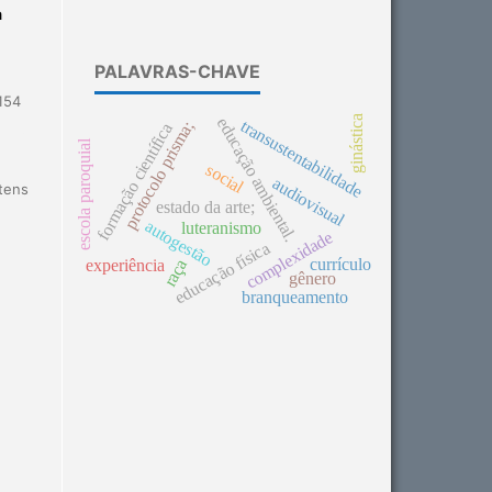
a
PALAVRAS-CHAVE
154
ginástica
educação ambiental.
transustentabilidade
protocolo prisma;
formação científica
escola paroquial
social
audiovisual
itens
estado da arte;
autogestão
luteranismo
complexidade
educação física
currículo
raça
experiência
gênero
branqueamento