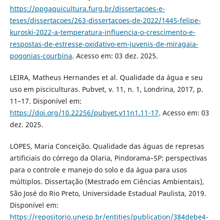
https://ppgaquicultura.furg.br/dissertacoes-e-
teses/dissertacoes/263-dissertacoes-de-2022/1445-felipe-
kuroski-2022-a-temperatura-influencia-o-crescimento-e-
respostas-de-estresse-oxidativo-em-juvenis-de-miragaia-
pogonias-courbina
. Acesso em: 03 dez. 2025.
LEIRA, Matheus Hernandes et al. Qualidade da água e seu
uso em pisciculturas. Pubvet, v. 11, n. 1, Londrina, 2017, p.
11–17. Disponível em:
https://doi.org/10.22256/pubvet.v11n1.11-17
. Acesso em: 03
dez. 2025.
LOPES, Maria Conceição. Qualidade das águas de represas
artificiais do córrego da Olaria, Pindorama–SP: perspectivas
para o controle e manejo do solo e da água para usos
múltiplos. Dissertação (Mestrado em Ciências Ambientais),
São José do Rio Preto, Universidade Estadual Paulista, 2019.
Disponível em:
https://repositorio.unesp.br/entities/publication/384debe4-