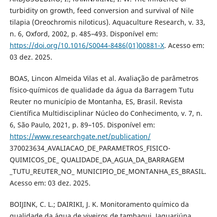
turbidity on growth, feed conversion and survival of Nile
tilapia (Oreochromis niloticus). Aquaculture Research, v. 33,
n. 6, Oxford, 2002, p. 485–493. Disponível em:
https://doi.org/10.1016/S0044-8486(01)00881-X
. Acesso em:
03 dez. 2025.
BOAS, Lincon Almeida Vilas et al. Avaliação de parâmetros
físico-químicos de qualidade da água da Barragem Tutu
Reuter no município de Montanha, ES, Brasil. Revista
Científica Multidisciplinar Núcleo do Conhecimento, v. 7, n.
6, São Paulo, 2021, p. 89–105. Disponível em:
https://www.researchgate.net/publication/
370023634_AVALIACAO_DE_PARAMETROS_FISICO-
QUIMICOS_DE_ QUALIDADE_DA_AGUA_DA_BARRAGEM
_TUTU_REUTER_NO_ MUNICIPIO_DE_MONTANHA_ES_BRASIL.
Acesso em: 03 dez. 2025.
BOIJINK, C. L.; DAIRIKI, J. K. Monitoramento químico da
qualidade da água de viveiros de tambaqui. Jaguariúna,