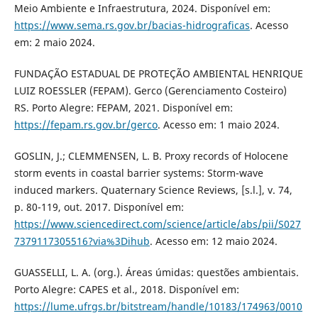
Meio Ambiente e Infraestrutura, 2024. Disponível em:
https://www.sema.rs.gov.br/bacias-hidrograficas
. Acesso
em: 2 maio 2024.
FUNDAÇÃO ESTADUAL DE PROTEÇÃO AMBIENTAL HENRIQUE
LUIZ ROESSLER (FEPAM). Gerco (Gerenciamento Costeiro)
RS. Porto Alegre: FEPAM, 2021. Disponível em:
https://fepam.rs.gov.br/gerco
. Acesso em: 1 maio 2024.
GOSLIN, J.; CLEMMENSEN, L. B. Proxy records of Holocene
storm events in coastal barrier systems: Storm-wave
induced markers. Quaternary Science Reviews, [s.l.], v. 74,
p. 80-119, out. 2017. Disponível em:
https://www.sciencedirect.com/science/article/abs/pii/S027
7379117305516?via%3Dihub
. Acesso em: 12 maio 2024.
GUASSELLI, L. A. (org.). Áreas úmidas: questões ambientais.
Porto Alegre: CAPES et al., 2018. Disponível em:
https://lume.ufrgs.br/bitstream/handle/10183/174963/0010