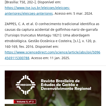
[Brasília: TSE, 202–]. Disponível em:
https://www.tse.jus.br/eleicoes/eleicoes-
anteriores/eleicoes-anteriores
. Acesso em: 5 mar. 2024.
ZAPPES, C. A. et al. O conhecimento tradicional identifica as
causas da captura acidental de golfinhos-nariz-de-garrafa
(Tursiops truncatus Montagu 1821): Uma abordagem
etnobiológica. Gestão Oceânica e Costeira, [s.l.], v. 120, p.
160-169, fev. 2016. Disponível em:
https://www.sciencedirect.com/science/article/abs/pii/S096
4569115300788
. Acesso em: 11 jan. 2025.