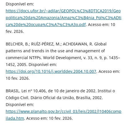
Disponível em:
https://docs.ufpr.br/~adilar/GEOPOL%C3%8DTICA2019/Geo
politica%20da%20Amazonia/Amaz%C3%B4nia_Pol%C3%ADti
ca%20de%20ocupa%C3%A7%C3%A3o.pdf
. Acesso em: 10
fev. 2026.
BELCHER, B.; RUÍZ-PÉREZ, M.; ACHDIAWAN, R. Global
patterns and trends in the use and management of
commercial NTFPs. World Development, v. 33, n. 9, p. 1435–
1452, 2005. Disponível em:
https://doi.org/10.1016/j.worlddev.2004.10.007
. Acesso em:
10 fev. 2026.
BRASIL. Lei nº 10.406, de 10 de janeiro de 2002. Institui o
Código Civil. Diário Oficial da União, Brasília, 2002.
Disponível em:
https://www.planalto.gov.br/ccivil_03/leis/2002/l10406comp
ilada.htm
. Acesso em: 10 fev. 2026.