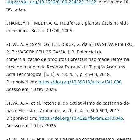
https://doi.org/10.1590/0100-29452017102
. Acesso em: 10
fev. 2026.
SHANLEY, P.; MEDINA, G. Frutíferas e plantas úteis na vida
amazônica. Belém: CIFOR, 2005.
SILVA, A. A.; SANTOS, L. E.; CRUZ, G. da S.; DA SILVA RIBEIRO,
R. B.; VASCONCELLOS GAMA, J. R. Potencial de
comercialização de produtos florestais não madeireiros na
área de manejo da Reserva Extrativista Tapajós Arapiuns.
Acta Tecnológica, [S. l.], v. 13, n. 1, p. 45–63, 2018.
Disponível em:
https://doi.org/10.35818/acta.v13i1.600
.
Acesso em: 10 fev. 2026.
SILVA, A. A. et al. Potencial do extrativismo da castanha-do-
pará. Floresta e Ambiente, v. 20, n. 4, p. 500-509, 2013.
Disponível em:
https://doi.org/10.4322/floram.2013.046
.
Acesso em: 10 fev. 2026.
SILVA, M. L. S. et al. As mulheres no cooperativismo. Revista