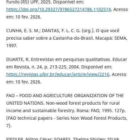
Fundo (RS) UPF, 2025. Disponível em:
https://doi.org/10.29327/9786527214786.1102514
. Acesso
em: 10 fev. 2026.
CUNHA, E. S. M.; DANTAS, F. L. C. G. (org.). O que você
precisa saber sobre a Castanha-do-Brasil. Macapá: SEMA,
1997.
DUARTE, R. Entrevistas em pesquisas qualitativas. Educar
em Revista, n. 24, p. 213-225, 2004. Disponível em:
https://revistas.ufpr.br/educar/article/view/2216
. Acesso
em: 10 fev. 2026.
FAO – FOOD AND AGRICULTURE ORGANIZATION OF THE
UNITED NATIONS. Non-wood forest products for rural
income and sustainable forestry. Roma: FAO, 1995. 127p.
(FAO technical papers - Series Non Wood Forest Products,
7).
FIEDLER, Nilton César; SOARES, Thelma Shirlen; SILVA,