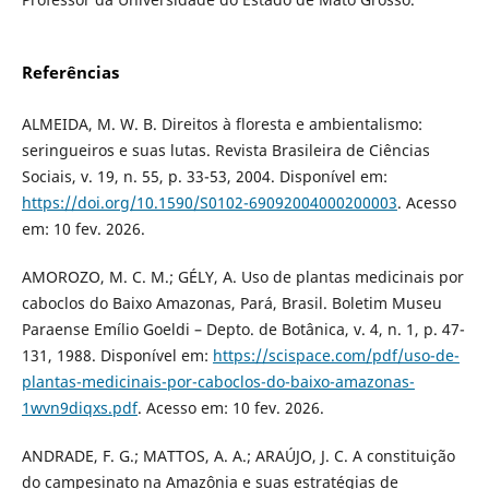
Referências
ALMEIDA, M. W. B. Direitos à floresta e ambientalismo:
seringueiros e suas lutas. Revista Brasileira de Ciências
Sociais, v. 19, n. 55, p. 33-53, 2004. Disponível em:
https://doi.org/10.1590/S0102-69092004000200003
. Acesso
em: 10 fev. 2026.
AMOROZO, M. C. M.; GÉLY, A. Uso de plantas medicinais por
caboclos do Baixo Amazonas, Pará, Brasil. Boletim Museu
Paraense Emílio Goeldi – Depto. de Botânica, v. 4, n. 1, p. 47-
131, 1988. Disponível em:
https://scispace.com/pdf/uso-de-
plantas-medicinais-por-caboclos-do-baixo-amazonas-
1wvn9diqxs.pdf
. Acesso em: 10 fev. 2026.
ANDRADE, F. G.; MATTOS, A. A.; ARAÚJO, J. C. A constituição
do campesinato na Amazônia e suas estratégias de