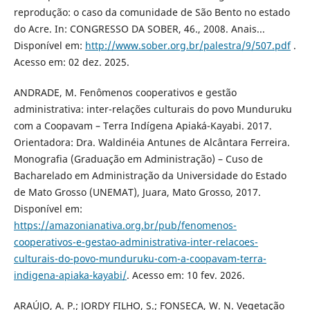
reprodução: o caso da comunidade de São Bento no estado
do Acre. In: CONGRESSO DA SOBER, 46., 2008. Anais...
Disponível em:
http://www.sober.org.br/palestra/9/507.pdf
.
Acesso em: 02 dez. 2025.
ANDRADE, M. Fenômenos cooperativos e gestão
administrativa: inter-relações culturais do povo Munduruku
com a Coopavam – Terra Indígena Apiaká-Kayabi. 2017.
Orientadora: Dra. Waldinéia Antunes de Alcântara Ferreira.
Monografia (Graduação em Administração) – Cuso de
Bacharelado em Administração da Universidade do Estado
de Mato Grosso (UNEMAT), Juara, Mato Grosso, 2017.
Disponível em:
https://amazonianativa.org.br/pub/fenomenos-
cooperativos-e-gestao-administrativa-inter-relacoes-
culturais-do-povo-munduruku-com-a-coopavam-terra-
indigena-apiaka-kayabi/
. Acesso em: 10 fev. 2026.
ARAÚJO, A. P.; JORDY FILHO, S.; FONSECA, W. N. Vegetação