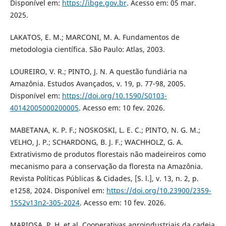
Disponível em:
https://ibge.gov.br
. Acesso em: 05 mar.
2025.
LAKATOS, E. M.; MARCONI, M. A. Fundamentos de
metodologia científica. São Paulo: Atlas, 2003.
LOUREIRO, V. R.; PINTO, J. N. A questão fundiária na
Amazônia. Estudos Avançados, v. 19, p. 77-98, 2005.
Disponível em:
https://doi.org/10.1590/S0103-
40142005000200005
. Acesso em: 10 fev. 2026.
MABETANA, K. P. F.; NOSKOSKI, L. E. C.; PINTO, N. G. M.;
VELHO, J. P.; SCHARDONG, B. J. F.; WACHHOLZ, G. A.
Extrativismo de produtos florestais não madeireiros como
mecanismo para a conservação da floresta na Amazônia.
Revista Políticas Públicas & Cidades, [S. l.], v. 13, n. 2, p.
e1258, 2024. Disponível em:
https://doi.org/10.23900/2359-
1552v13n2-305-2024
. Acesso em: 10 fev. 2026.
MARIOSA, P. H. et al. Cooperativas agroindustriais da cadeia