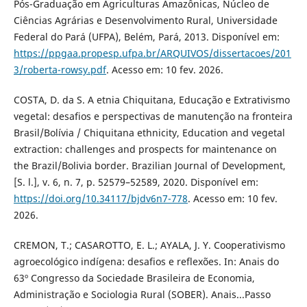
Pós-Graduação em Agriculturas Amazônicas, Núcleo de
Ciências Agrárias e Desenvolvimento Rural, Universidade
Federal do Pará (UFPA), Belém, Pará, 2013. Disponível em:
https://ppgaa.propesp.ufpa.br/ARQUIVOS/dissertacoes/201
3/roberta-rowsy.pdf
. Acesso em: 10 fev. 2026.
COSTA, D. da S. A etnia Chiquitana, Educação e Extrativismo
vegetal: desafios e perspectivas de manutenção na fronteira
Brasil/Bolívia / Chiquitana ethnicity, Education and vegetal
extraction: challenges and prospects for maintenance on
the Brazil/Bolivia border. Brazilian Journal of Development,
[S. l.], v. 6, n. 7, p. 52579–52589, 2020. Disponível em:
https://doi.org/10.34117/bjdv6n7-778
. Acesso em: 10 fev.
2026.
CREMON, T.; CASAROTTO, E. L.; AYALA, J. Y. Cooperativismo
agroecológico indígena: desafios e reflexões. In: Anais do
63º Congresso da Sociedade Brasileira de Economia,
Administração e Sociologia Rural (SOBER). Anais...Passo