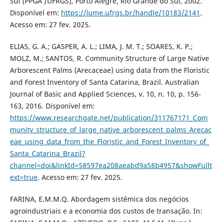
Sul (PPGA /UFRGS), Porto Alegre, Rio Grande do Sul, 2002.
Disponível em:
https://lume.ufrgs.br/handle/10183/2141
.
Acesso em: 27 fev. 2025.
ELIAS, G. A.; GASPER, A. L.; LIMA, J. M. T.; SOARES, K. P.;
MOLZ, M.; SANTOS, R. Community Structure of Large Native
Arborescent Palms (Arecaceae) using data from the Floristic
and Forest Inventory of Santa Catarina, Brazil. Australian
Journal of Basic and Applied Sciences, v. 10, n. 10, p. 156-
163, 2016. Disponível em:
https://www.researchgate.net/publication/311767171_Com
munity_structure_of_large_native_arborescent_palms_Arecac
eae_using_data_from_the_Floristic_and_Forest_Inventory_of_
Santa_Catarina_Brazil?
channel=doi&linkId=58597ea208aeabd9a58b4957&showFullt
ext=true
. Acesso em: 27 fev. 2025.
FARINA, E.M.M.Q. Abordagem sistêmica dos negócios
agroindustriais e a economia dos custos de transação. In: