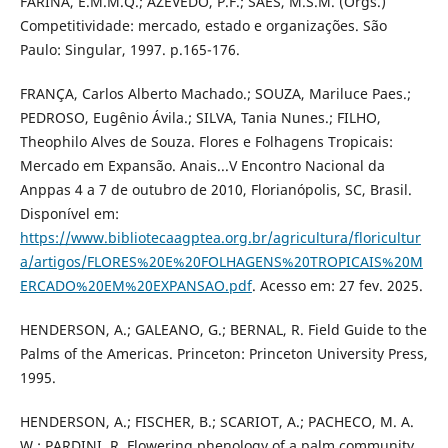
FARINA, E.M.M.Q.; AZEVEDO, P.F.; SAES, M.S.M. (Orgs.)
Competitividade: mercado, estado e organizações. São
Paulo: Singular, 1997. p.165-176.
FRANÇA, Carlos Alberto Machado.; SOUZA, Mariluce Paes.;
PEDROSO, Eugênio Ávila.; SILVA, Tania Nunes.; FILHO,
Theophilo Alves de Souza. Flores e Folhagens Tropicais:
Mercado em Expansão. Anais...V Encontro Nacional da
Anppas 4 a 7 de outubro de 2010, Florianópolis, SC, Brasil.
Disponível em:
https://www.bibliotecaagptea.org.br/agricultura/floricultur
a/artigos/FLORES%20E%20FOLHAGENS%20TROPICAIS%20M
ERCADO%20EM%20EXPANSAO.pdf
. Acesso em: 27 fev. 2025.
HENDERSON, A.; GALEANO, G.; BERNAL, R. Field Guide to the
Palms of the Americas. Princeton: Princeton University Press,
1995.
HENDERSON, A.; FISCHER, B.; SCARIOT, A.; PACHECO, M. A.
W.; PARDINI, R. Flowering phenology of a palm community