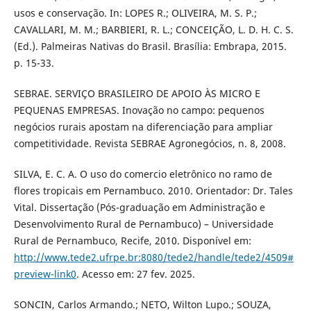
usos e conservação. In: LOPES R.; OLIVEIRA, M. S. P.;
CAVALLARI, M. M.; BARBIERI, R. L.; CONCEIÇÃO, L. D. H. C. S.
(Ed.). Palmeiras Nativas do Brasil. Brasília: Embrapa, 2015.
p. 15-33.
SEBRAE. SERVIÇO BRASILEIRO DE APOIO ÀS MICRO E
PEQUENAS EMPRESAS. Inovação no campo: pequenos
negócios rurais apostam na diferenciação para ampliar
competitividade. Revista SEBRAE Agronegócios, n. 8, 2008.
SILVA, E. C. A. O uso do comercio eletrônico no ramo de
flores tropicais em Pernambuco. 2010. Orientador: Dr. Tales
Vital. Dissertação (Pós-graduação em Administração e
Desenvolvimento Rural de Pernambuco) – Universidade
Rural de Pernambuco, Recife, 2010. Disponível em:
http://www.tede2.ufrpe.br:8080/tede2/handle/tede2/4509#
preview-link0
. Acesso em: 27 fev. 2025.
SONCIN, Carlos Armando.; NETO, Wilton Lupo.; SOUZA,