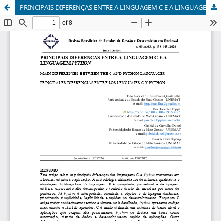
PRINCIPAIS DIFERENÇAS ENTRE A LINGUAGEM C E A LINGUAGEM PYTHON