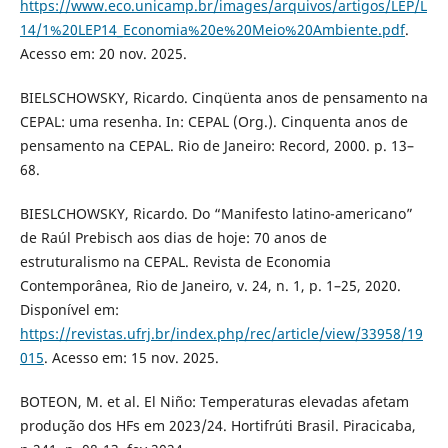
https://www.eco.unicamp.br/images/arquivos/artigos/LEP/L
14/1%20LEP14_Economia%20e%20Meio%20Ambiente.pdf
.
Acesso em: 20 nov. 2025.
BIELSCHOWSKY, Ricardo. Cinqüenta anos de pensamento na
CEPAL: uma resenha. In: CEPAL (Org.). Cinquenta anos de
pensamento na CEPAL. Rio de Janeiro: Record, 2000. p. 13–
68.
BIESLCHOWSKY, Ricardo. Do “Manifesto latino-americano”
de Raúl Prebisch aos dias de hoje: 70 anos de
estruturalismo na CEPAL. Revista de Economia
Contemporânea, Rio de Janeiro, v. 24, n. 1, p. 1–25, 2020.
Disponível em:
https://revistas.ufrj.br/index.php/rec/article/view/33958/19
015
. Acesso em: 15 nov. 2025.
BOTEON, M. et al. El Niño: Temperaturas elevadas afetam
produção dos HFs em 2023/24. Hortifrúti Brasil. Piracicaba,