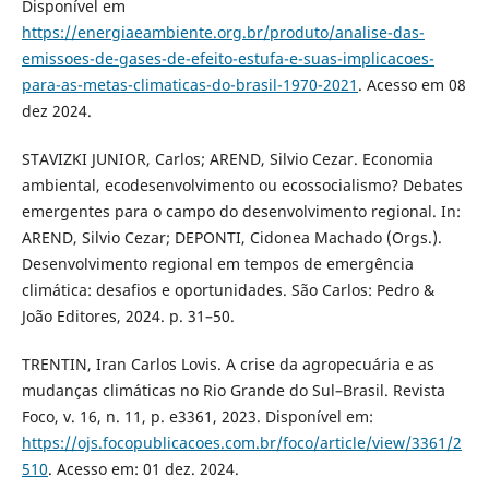
Disponível em
https://energiaeambiente.org.br/produto/analise-das-
emissoes-de-gases-de-efeito-estufa-e-suas-implicacoes-
para-as-metas-climaticas-do-brasil-1970-2021
. Acesso em 08
dez 2024.
STAVIZKI JUNIOR, Carlos; AREND, Silvio Cezar. Economia
ambiental, ecodesenvolvimento ou ecossocialismo? Debates
emergentes para o campo do desenvolvimento regional. In:
AREND, Silvio Cezar; DEPONTI, Cidonea Machado (Orgs.).
Desenvolvimento regional em tempos de emergência
climática: desafios e oportunidades. São Carlos: Pedro &
João Editores, 2024. p. 31–50.
TRENTIN, Iran Carlos Lovis. A crise da agropecuária e as
mudanças climáticas no Rio Grande do Sul–Brasil. Revista
Foco, v. 16, n. 11, p. e3361, 2023. Disponível em:
https://ojs.focopublicacoes.com.br/foco/article/view/3361/2
510
. Acesso em: 01 dez. 2024.