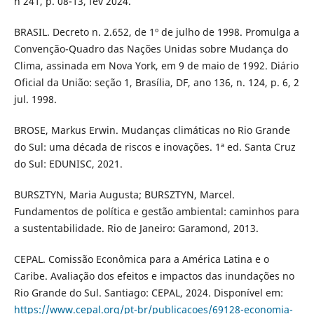
n 241, p. 08-13, fev 2024.
BRASIL. Decreto n. 2.652, de 1º de julho de 1998. Promulga a
Convenção-Quadro das Nações Unidas sobre Mudança do
Clima, assinada em Nova York, em 9 de maio de 1992. Diário
Oficial da União: seção 1, Brasília, DF, ano 136, n. 124, p. 6, 2
jul. 1998.
BROSE, Markus Erwin. Mudanças climáticas no Rio Grande
do Sul: uma década de riscos e inovações. 1ª ed. Santa Cruz
do Sul: EDUNISC, 2021.
BURSZTYN, Maria Augusta; BURSZTYN, Marcel.
Fundamentos de política e gestão ambiental: caminhos para
a sustentabilidade. Rio de Janeiro: Garamond, 2013.
CEPAL. Comissão Econômica para a América Latina e o
Caribe. Avaliação dos efeitos e impactos das inundações no
Rio Grande do Sul. Santiago: CEPAL, 2024. Disponível em:
https://www.cepal.org/pt-br/publicacoes/69128-economia-