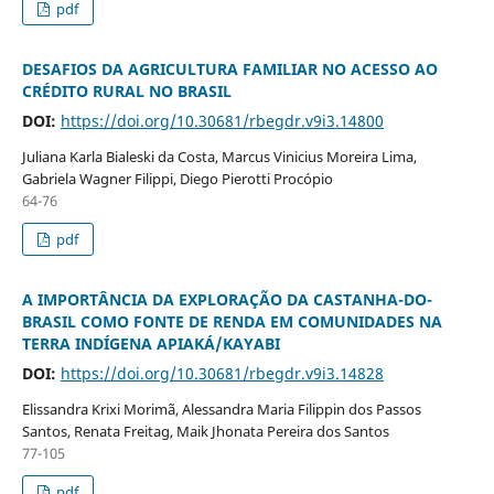
pdf
DESAFIOS DA AGRICULTURA FAMILIAR NO ACESSO AO
CRÉDITO RURAL NO BRASIL
DOI:
https://doi.org/10.30681/rbegdr.v9i3.14800
Juliana Karla Bialeski da Costa, Marcus Vinicius Moreira Lima,
Gabriela Wagner Filippi, Diego Pierotti Procópio
64-76
pdf
A IMPORTÂNCIA DA EXPLORAÇÃO DA CASTANHA-DO-
BRASIL COMO FONTE DE RENDA EM COMUNIDADES NA
TERRA INDÍGENA APIAKÁ/KAYABI
DOI:
https://doi.org/10.30681/rbegdr.v9i3.14828
Elissandra Krixi Morimã, Alessandra Maria Filippin dos Passos
Santos, Renata Freitag, Maik Jhonata Pereira dos Santos
77-105
pdf