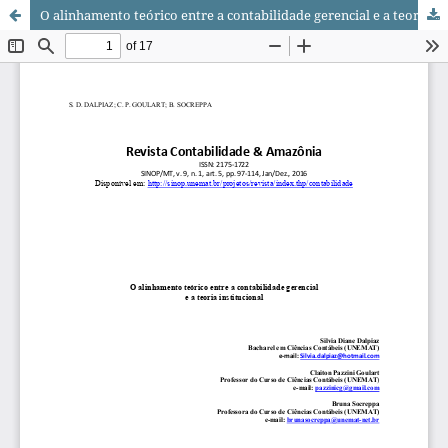
O alinhamento teórico entre a contabilidade gerencial e a teoria institucional