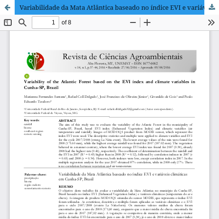
Variabilidade da Mata Atlântica baseado no índice EVI e variáveis climáticas em Cunha-SP, Brasil