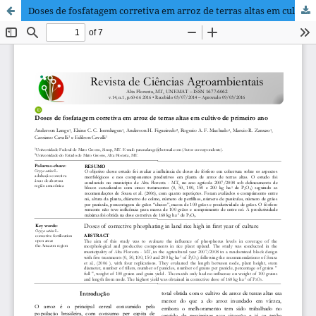
Doses de fosfatagem corretiva em arroz de terras altas em cultivo de primeiro ano