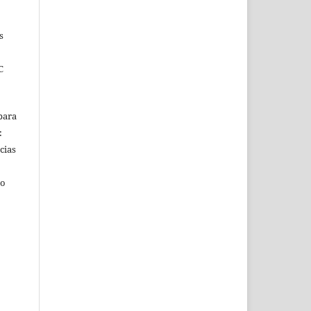
s
C
para
:
cias
do