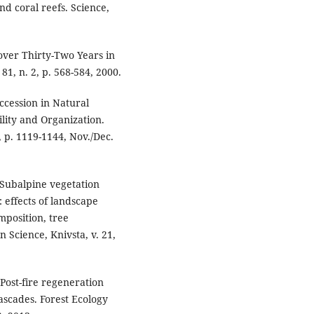
nd coral reefs. Science,
over Thirty-Two Years in
81, n. 2, p. 568-584, 2000.
cession in Natural
lity and Organization.
, p. 1119-1144, Nov./Dec.
 Subalpine vegetation
: effects of landscape
position, tree
n Science, Knivsta, v. 21,
Post-fire regeneration
Cascades. Forest Ecology