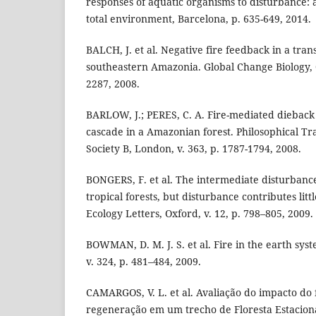
responses of aquatic organisms to disturbance: a
total environment, Barcelona, p. 635-649, 2014.
BALCH, J. et al. Negative fire feedback in a trans
southeastern Amazonia. Global Change Biology, O
2287, 2008.
BARLOW, J.; PERES, C. A. Fire-mediated dieback
cascade in a Amazonian forest. Philosophical Tra
Society B, London, v. 363, p. 1787-1794, 2008.
BONGERS, F. et al. The intermediate disturbance
tropical forests, but disturbance contributes littl
Ecology Letters, Oxford, v. 12, p. 798–805, 2009.
BOWMAN, D. M. J. S. et al. Fire in the earth sys
v. 324, p. 481–484, 2009.
CAMARGOS, V. L. et al. Avaliação do impacto do 
regeneração em um trecho de Floresta Estacion