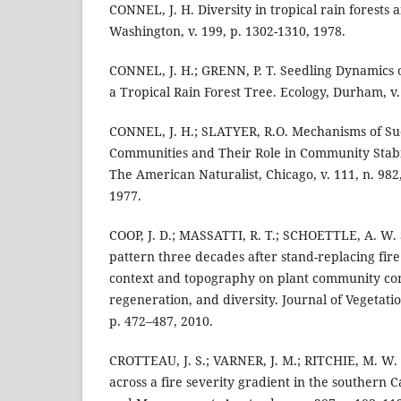
CONNEL, J. H. Diversity in tropical rain forests a
Washington, v. 199, p. 1302-1310, 1978.
CONNEL, J. H.; GRENN, P. T. Seedling Dynamics 
a Tropical Rain Forest Tree. Ecology, Durham, v. 
CONNEL, J. H.; SLATYER, R.O. Mechanisms of Suc
Communities and Their Role in Community Stabi
The American Naturalist, Chicago, v. 111, n. 982
1977.
COOP, J. D.; MASSATTI, R. T.; SCHOETTLE, A. W.
pattern three decades after stand-replacing fire
context and topography on plant community com
regeneration, and diversity. Journal of Vegetatio
p. 472–487, 2010.
CROTTEAU, J. S.; VARNER, J. M.; RITCHIE, M. W. 
across a fire severity gradient in the southern 