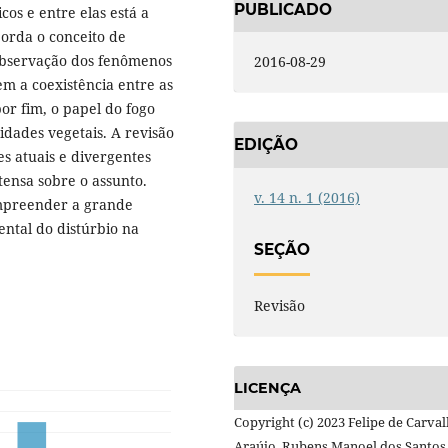
PUBLICADO
cos e entre elas está a
borda o conceito de
 observação dos fenômenos
2016-08-29
m a coexistência entre as
or fim, o papel do fogo
dades vegetais. A revisão
EDIÇÃO
es atuais e divergentes
ensa sobre o assunto.
v. 14 n. 1 (2016)
mpreender a grande
ental do distúrbio na
SEÇÃO
Revisão
LICENÇA
Copyright (c) 2023 Felipe de Carva
Araújo, Rubens Manoel dos Santos