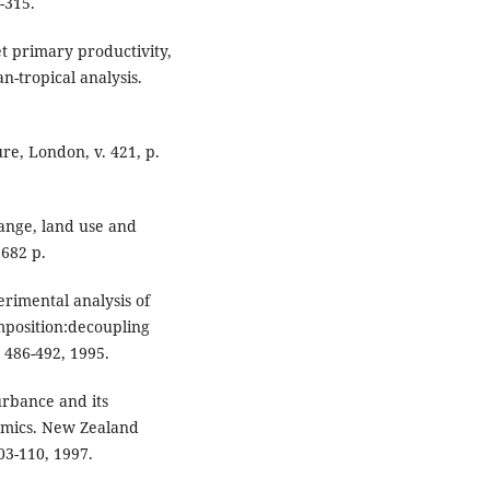
1-315.
t primary productivity,
an-tropical analysis.
re, London, v. 421, p.
ange, land use and
682 p.
erimental analysis of
omposition:decoupling
. 486-492, 1995.
urbance and its
amics. New Zealand
103-110, 1997.