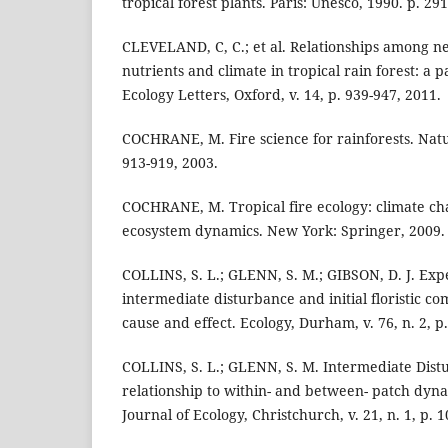
tropical forest plants. Paris: Unesco, 1990. p. 29
CLEVELAND, C, C.; et al. Relationships among ne
nutrients and climate in tropical rain forest: a p
Ecology Letters, Oxford, v. 14, p. 939-947, 2011.
COCHRANE, M. Fire science for rainforests. Natu
913-919, 2003.
COCHRANE, M. Tropical fire ecology: climate ch
ecosystem dynamics. New York: Springer, 2009. 
COLLINS, S. L.; GLENN, S. M.; GIBSON, D. J. Exp
intermediate disturbance and initial floristic c
cause and effect. Ecology, Durham, v. 76, n. 2, p
COLLINS, S. L.; GLENN, S. M. Intermediate Dist
relationship to within- and between- patch dyn
Journal of Ecology, Christchurch, v. 21, n. 1, p. 