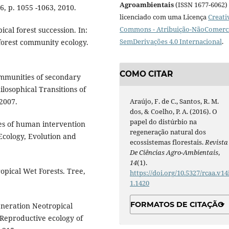
Agroambientais
(ISSN 1677-6062) 
6, p. 1055 -1063, 2010.
licenciado com uma Licença
Creati
Commons - Atribuição-NãoComerci
al forest succession. In:
SemDerivações 4.0 Internacional
.
forest community ecology.
COMO CITAR
ommunities of secondary
ilosophical Transitions of
Araújo, F. de C., Santos, R. M.
 2007.
dos, & Coelho, P. A. (2016). O
papel do distúrbio na
ies of human intervention
regeneração natural dos
Ecology, Evolution and
ecossistemas florestais.
Revista
De Ciências Agro-Ambientais
,
14
(1).
opical Wet Forests. Tree,
https://doi.org/10.5327/rcaa.v14
1.1420
FORMATOS DE CITAÇÃO
eneration Neotropical
 Reproductive ecology of