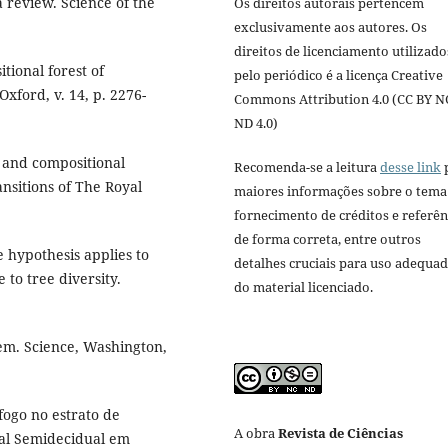
 review. Science of the
Os direitos autorais pertencem
exclusivamente aos autores. Os
direitos de licenciamento utilizado
itional forest of
pelo periódico é a licença Creative
xford, v. 14, p. 2276-
Commons Attribution 4.0 (CC BY N
ND 4.0)
 and compositional
Recomenda-se a leitura
desse link
nsitions of The Royal
maiores informações sobre o tema
fornecimento de créditos e referên
de forma correta, entre outros
 hypothesis applies to
detalhes cruciais para uso adequa
e to tree diversity.
do material licenciado.
tem. Science, Washington,
fogo no estrato de
A obra
Revista de Ciências
al Semidecidual em