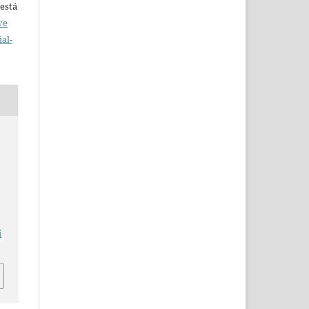
está
ve
al-
i