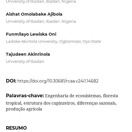
University of Ibadan, Ibadan. Nigeria
Aishat Omolabake Ajibola
University of Ibadan, Ibadan. Nigeria
Funmilayo Lewiska Oni
Ladoke Akintola University, Ogbomoso, Oyo State
Tajudeen Akinrinola
University of Ibadan
DOI:
https://doi.org/10.30681/rcaa.v24i1.14682
Palavras-chave:
Engenharia de ecossistemas, floresta
tropical, estrutura dos cupinzeiros, diferenças sazonais,
produção agrícola
RESUMO