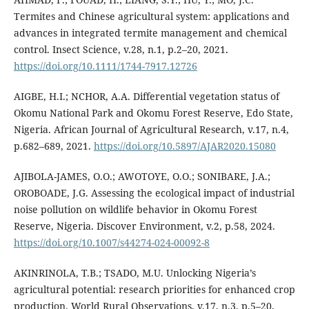
Termites and Chinese agricultural system: applications and
advances in integrated termite management and chemical
control. Insect Science, v.28, n.1, p.2–20, 2021.
https://doi.org/10.1111/1744-7917.12726
AIGBE, H.I.; NCHOR, A.A. Differential vegetation status of
Okomu National Park and Okomu Forest Reserve, Edo State,
Nigeria. African Journal of Agricultural Research, v.17, n.4,
p.682–689, 2021.
https://doi.org/10.5897/AJAR2020.15080
AJIBOLA-JAMES, O.O.; AWOTOYE, O.O.; SONIBARE, J.A.;
OROBOADE, J.G. Assessing the ecological impact of industrial
noise pollution on wildlife behavior in Okomu Forest
Reserve, Nigeria. Discover Environment, v.2, p.58, 2024.
https://doi.org/10.1007/s44274-024-00092-8
AKINRINOLA, T.B.; TSADO, M.U. Unlocking Nigeria’s
agricultural potential: research priorities for enhanced crop
production. World Rural Observations, v.17, n.3, p.5–20,