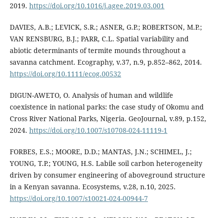
2019.
https://doi.org/10.1016/j.agee.2019.03.001
DAVIES, A.B.; LEVICK, S.R.; ASNER, G.P.; ROBERTSON, M.P.;
VAN RENSBURG, B.J.; PARR, C.L. Spatial variability and
abiotic determinants of termite mounds throughout a
savanna catchment. Ecography, v.37, n.9, p.852–862, 2014.
https://doi.org/10.1111/ecog.00532
DIGUN-AWETO, O. Analysis of human and wildlife
coexistence in national parks: the case study of Okomu and
Cross River National Parks, Nigeria. GeoJournal, v.89, p.152,
2024.
https://doi.org/10.1007/s10708-024-11119-1
FORBES, E.S.; MOORE, D.D.; MANTAS, J.N.; SCHIMEL, J.;
YOUNG, T.P.; YOUNG, H.S. Labile soil carbon heterogeneity
driven by consumer engineering of aboveground structure
in a Kenyan savanna. Ecosystems, v.28, n.10, 2025.
https://doi.org/10.1007/s10021-024-00944-7