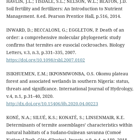
HAVLIN, J.L.; TISDALE, S.L.; NELSON, W.L.; BEATON, J.D.
Soil fertility and fertilizers: An Introduction to Nutrient
Management. 8.ed. Pearson Prentice Hall, p.516, 2014.
INWARD, D.; BECCALONI, G.; EGGLETON, P. Death of an
order: a comprehensive molecular phylogenetic study
confirms that termites are eusocial cockroaches. Biology
Letters, v.3, n.3, p.331–335, 2007.
https://doi.org/10.1098/rsbl.2007.0102
ISIKHUEMEN, E.M.; IKPONMWONBA, O.S. Okomu plateau
forest and associated wetlands in southern Nigeria: status,
threats and significance. International Journal of Hydrology,
v.4, n.1, p.31–40, 2020.
http://dx.doi.org/10.15406/ijh.2020.04.00223
KONÉ, N.A.; SILUÉ, K.S.; KONATÉ, S.; LINSENMAIR, K.E.
Determinants of termite assemblages’ characteristics within
natural habitats of a Sudano-Guinean savanna (Comoé
National Park, Côte d’Ivoire). Insects, v.9, n.4, p.189, 2018.