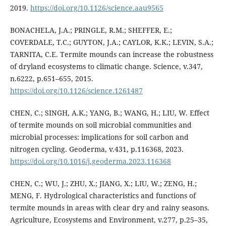
2019.
https://doi.org/10.1126/science.aau9565
BONACHELA, J.A.; PRINGLE, R.M.; SHEFFER, E.;
COVERDALE, T.C.; GUYTON, J.A.; CAYLOR, K.K.; LEVIN, S.A.;
TARNITA, C.E. Termite mounds can increase the robustness
of dryland ecosystems to climatic change. Science, v.347,
n.6222, p.651–655, 2015.
https://doi.org/10.1126/science.1261487
CHEN, C.; SINGH, A.K.; YANG, B.; WANG, H.; LIU, W. Effect
of termite mounds on soil microbial communities and
microbial processes: implications for soil carbon and
nitrogen cycling. Geoderma, v.431, p.116368, 2023.
https://doi.org/10.1016/j.geoderma.2023.116368
CHEN, C.; WU, J.; ZHU, X.; JIANG, X.; LIU, W.; ZENG, H.;
MENG, F. Hydrological characteristics and functions of
termite mounds in areas with clear dry and rainy seasons.
Agriculture, Ecosystems and Environment, v.277, p.25–35,