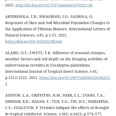
2025.
http://dx.doi.org/10.7537/marswro170325.02
AKINRINOLA, T.B.; NWAGBOSO, I.O.; FAGBOLA, O.
Responses of Okra and Soil Microbial Population Changes to
the Application of Tithonia Manure. International Letters of
Natural Sciences, v.85, p.1-11, 2022.
https://doi.org/10.56431/p-8l2von
ALAMU, O.T.; EWETE, F.K. Influence of seasonal changes,
weather factors and soil depth on the foraging activities of
subterranean termites in Eucalyptus plantations.
International Journal of Tropical Insect Science, v.41,
p.1213–1222, 2021.
https://doi.org/10.1007/s42690-020-00311-
8
ASHTON, L.A.; GRIFFITHS, H.M.; PARR, C.L.; EVANS, T.A.;
DIDHAM, R.K.; HASAN, F.; TEH, Y.A.; TIN, H.S.; VAIRAPPAN,
C.S.; EGGLETON, P. Termites mitigate the effects of drought
in tropical rainforest. Science, v.363, n.6423, p.174–177,