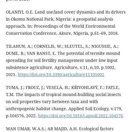
OLANIYI, O.E. Land use/land cover dynamics and its drivers
in Okomu National Park, Nigeria: a geospatial analysis
approach. In: Proceedings of the World Environmental
Conservation Conference, Akure, Nigeria, p.61–69, 2018.
TILAHUN, A.; CORNELIS, W.; SLEUTEL, S.; NIGUSSIE, A.;
DUME, B.; VAN RANST, E. The potential of termite mound
spreading for soil fertility management under low input
subsistence agriculture. Agriculture, v.11, n.10, p.1002,
2021.
https://doi.org/10.3390/agriculture11101002
TUMA, J.; FROUZ, J.; VESELÁ, H.; KŘIVOHLAVÝ, F.; FAYLE,
T.M. The impacts of tropical mound-building social insects
on soil properties vary between taxa and with
anthropogenic habitat change. Applied Soil Ecology, v.179,
p.104576, 2022.
https://doi.org/10.1016/j.apsoil.2022.104576
WAN UMAR, W.A.S.; AB MAJID, A.H. Ecological factors