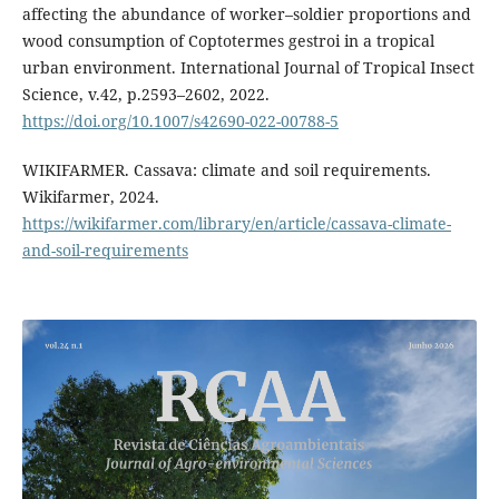
affecting the abundance of worker–soldier proportions and
wood consumption of Coptotermes gestroi in a tropical
urban environment. International Journal of Tropical Insect
Science, v.42, p.2593–2602, 2022.
https://doi.org/10.1007/s42690-022-00788-5
WIKIFARMER. Cassava: climate and soil requirements.
Wikifarmer, 2024.
https://wikifarmer.com/library/en/article/cassava-climate-
and-soil-requirements