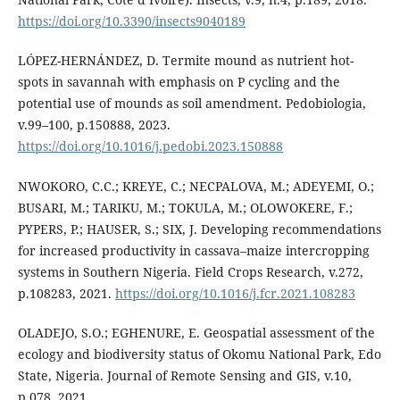
https://doi.org/10.3390/insects9040189
LÓPEZ-HERNÁNDEZ, D. Termite mound as nutrient hot-
spots in savannah with emphasis on P cycling and the
potential use of mounds as soil amendment. Pedobiologia,
v.99–100, p.150888, 2023.
https://doi.org/10.1016/j.pedobi.2023.150888
NWOKORO, C.C.; KREYE, C.; NECPALOVA, M.; ADEYEMI, O.;
BUSARI, M.; TARIKU, M.; TOKULA, M.; OLOWOKERE, F.;
PYPERS, P.; HAUSER, S.; SIX, J. Developing recommendations
for increased productivity in cassava–maize intercropping
systems in Southern Nigeria. Field Crops Research, v.272,
p.108283, 2021.
https://doi.org/10.1016/j.fcr.2021.108283
OLADEJO, S.O.; EGHENURE, E. Geospatial assessment of the
ecology and biodiversity status of Okomu National Park, Edo
State, Nigeria. Journal of Remote Sensing and GIS, v.10,
p.078, 2021.